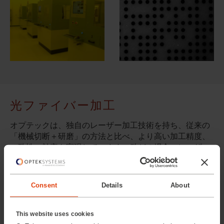
光ファイバー加工
オプテックは、独自のレーザー加工技術を持ち、従来の
「機械切断＋研磨」の方法と比べ、より高い加工精度、
一致性、効率を実現しています。殆どの場合、レーザー
加工後、後処理の端面研磨が不要となります。加工時速
が速く、効率が高く、従来の機械方式では実現しなかっ
た微細加工が可能です。加工だけではなく、通信産業、
Consent
Details
About
医療産業、軍用産業などに必要な完成品までご提供可
能。
This website uses cookies
レーザーにより実現できること