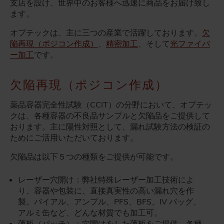
支店を設け、世界中のお客様へ迅速に商品をお届け致し
ます。
オプテックは、主に三つの産業で活躍しております。
欠
陥再現（ポジコン作成）
、
精密加工
、そして
光ファイバ
ー加工
です。
欠陥再現（ポジコン作成）
薬品容器完全性試験（CCIT）の分野において、オプテッ
クは、各種容器の不良品サンプルと欠陥品をご提供して
おります。主に陽性対照として、漏れ試験方法の検証の
ためにご活用いただいております。
欠陥品は以下５つの種類をご提供が可能です。
レーザー穴開け：弊社特殊レーザー加工技術によ
り、容器や包装に、直接真実性の高い漏れ穴を作
製。バイアル、アンプル、PFS、BFS、IV バッグ、
アルミ缶など、どんな材質でも加工可。