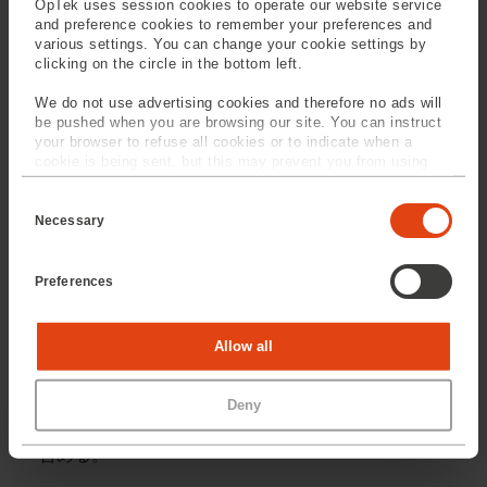
OpTek uses session cookies to operate our website service
and preference cookies to remember your preferences and
Stripping: 被覆層を除去し、残留のない綺麗な仕上
various settings. You can change your cookie settings by
clicking on the circle in the bottom left.
がりが可能。
Cleaving: 0-60°の端面角度に切断可能。光学レベル
We do not use advertising cookies and therefore no ads will
の端面平坦度。フェルール端面からファイバーの突
be pushed when you are browsing our site. You can instruct
起を最短50μm残し、切断することが可能。
your browser to refuse all cookies or to indicate when a
Lensing: ファイバーの先端を加工し、様々なレンズ
cookie is being sent, but this may prevent you from using
our sites and services. Some third-party services that we
の形状を造ることが可能。
C
use, such as Google Analytics, HubSpot, and YouTube, may
Fusing: ファイバーの融着接続。
o
also place cookies on your device. Learn more about who we
Necessary
n
are, how you can contact us, and how we process personal
s
オプテックがご提供できること
data in our
Privacy Policy
.
e
Preferences
n
t
光ファイバーを加工する受託サービスをご提供。
S
光ファイバーを加工する設備を販売。
e
Statistics
Allow all
l
加工だけではなく、光ファイバーの部品を組み立て
e
るサービスもご提供。ファイバーの一部の金属化、
c
Marketing
コネクターの装着、反射防止膜をつける処理、ファ
Deny
t
i
イバーの完全密封、端面の光学と形状の点検なども
o
含める。
n