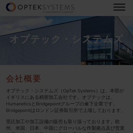
S
k
i
p
t
o
オプテック・システムズ
m
a
i
n
c
o
会社概要
n
t
オプテック・システムズ（OpTek Systems）は、本部が
e
イギリスにある精密加工会社です。オプテックは、
n
HumaneticsとBridgepointグループの傘下企業です。
t
Bridgepointはロンドン証券取引所で上場しております。
受託加工や加工設備の販売も取り扱っております。欧
州、米国、日本、中国にグローバルな作製拠点及び営業